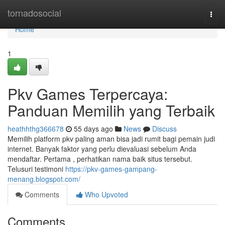
Home
tornadosocial
Togg
navi
Home
1
Pkv Games Terpercaya:
Panduan Memilih yang Terbaik
heathhthg366678
55 days ago
News
Discuss
Memilih platform pkv paling aman bisa jadi rumit bagi pemain judi
internet. Banyak faktor yang perlu dievaluasi sebelum Anda
mendaftar. Pertama , perhatikan nama baik situs tersebut.
Telusuri testimoni
https://pkv-games-gampang-
menang.blogspot.com/
Comments
Who Upvoted
Comments