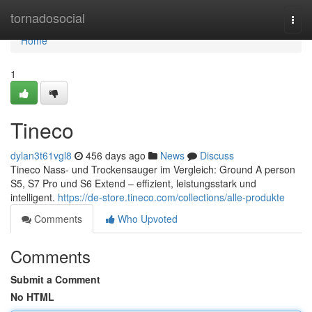
Home
tornadosocial
Togg
navi
Home
1
Tineco
dylan3t61vgl8
456 days ago
News
Discuss
Tineco Nass- und Trockensauger im Vergleich: Ground A person
S5, S7 Pro und S6 Extend – effizient, leistungsstark und
intelligent.
https://de-store.tineco.com/collections/alle-produkte
Comments
Who Upvoted
Comments
Submit a Comment
No HTML