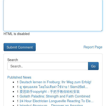
HTML is disabled
Report Page
Search
Go
Published News
1
Deutsch lernen in Freiburg: Ihr Weg zum Erfolg!
1
ดู ฟุตบอลสด โดยไม่เสียค่าใช้จ่าย ! Siam2Ball...
1
爱思助手copyright：手把手教你轻松安装
1
Goliath Paladins: Strength and Faith Combined
1
24 Hour Electrician Longueville Reacting To Ele...
1
Istanbul Akvaryum – Discover an Amazing