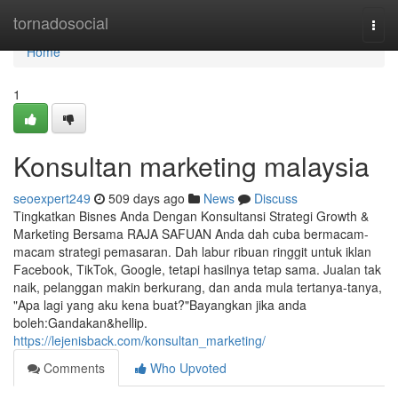
Home
tornadosocial
Togg
navi
Home
1
Konsultan marketing malaysia
seoexpert249
509 days ago
News
Discuss
Tingkatkan Bisnes Anda Dengan Konsultansi Strategi Growth &
Marketing Bersama RAJA SAFUAN Anda dah cuba bermacam-
macam strategi pemasaran. Dah labur ribuan ringgit untuk iklan
Facebook, TikTok, Google, tetapi hasilnya tetap sama. Jualan tak
naik, pelanggan makin berkurang, dan anda mula tertanya-tanya,
"Apa lagi yang aku kena buat?"Bayangkan jika anda
boleh:Gandakan&hellip.
https://lejenisback.com/konsultan_marketing/
Comments
Who Upvoted