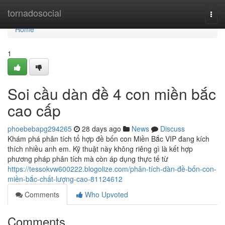
Home
tornadosocial
Togg
navi
Home
1
Soi cầu dàn đề 4 con miền bắc
cao cấp
phoebebapg294265
28 days ago
News
Discuss
Khám phá phân tích tổ hợp đề bốn con Miền Bắc VIP đang kích
thích nhiều anh em. Kỹ thuật này không riêng gì là kết hợp
phương pháp phân tích mà còn áp dụng thực tế từ
https://tessokvw600222.blogolize.com/phân-tích-dàn-đề-bốn-con-
miền-bắc-chất-lượng-cao-81124612
Comments
Who Upvoted
Comments