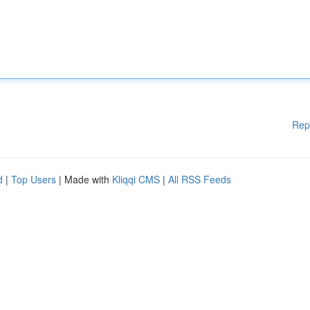
Rep
d
|
Top Users
| Made with
Kliqqi CMS
|
All RSS Feeds