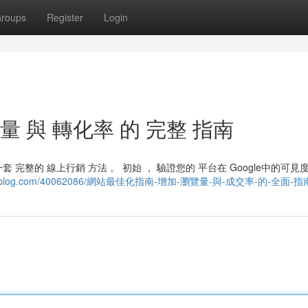
roups
Register
Login
 與 轉化率 的 完整 指南
 完整的 線上行銷 方法 。 初始 ， 驗證您的 平台在 Google中的可見度
1.therainblog.com/40062086/網站最佳化指南-增加-瀏覽量-與-成交率-的-全面-指