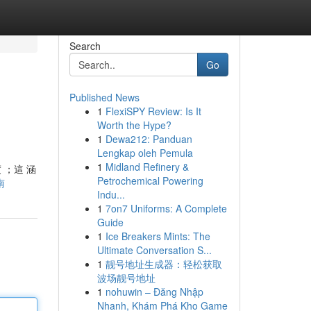
Search
Go
Published News
1
FlexiSPY Review: Is It
Worth the Hype?
1
Dewa212: Panduan
Lengkap oleh Pemula
1
Midland Refinery &
 ；這 涵
Petrochemical Powering
南
Indu...
1
7on7 Uniforms: A Complete
Guide
1
Ice Breakers Mints: The
Ultimate Conversation S...
1
靓号地址生成器：轻松获取
波场靓号地址
1
nohuwin – Đăng Nhập
Nhanh, Khám Phá Kho Game