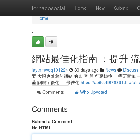
Home
tornadosocial
Home
New
Submit
G
Home
1
網站最佳化指南 ：提升 流量
laytnmwoq191224
30 days ago
News
Discuss
要 大幅改善您的網站 的 訪客 與 行動轉換 ，需要實施 一套
蓋 關鍵字優化 、 最佳化
https://aoifezlil87639
Comments
Who Upvoted
Comments
Submit a Comment
No HTML