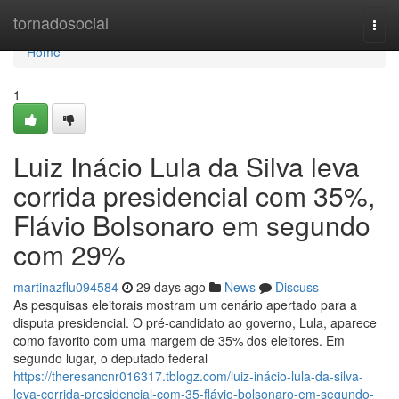
Home
tornadosocial
Togg
navi
Home
1
Luiz Inácio Lula da Silva leva
corrida presidencial com 35%,
Flávio Bolsonaro em segundo
com 29%
martinazflu094584
29 days ago
News
Discuss
As pesquisas eleitorais mostram um cenário apertado para a
disputa presidencial. O pré-candidato ao governo, Lula, aparece
como favorito com uma margem de 35% dos eleitores. Em
segundo lugar, o deputado federal
https://theresancnr016317.tblogz.com/luiz-inácio-lula-da-silva-
leva-corrida-presidencial-com-35-flávio-bolsonaro-em-segundo-