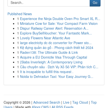
Go
Published News
1
Experience the Ninja Double Oven Pro Smart XL R...
1
Miniature Cow for Sale: Your Compact Farm Vision
1
Dispur Railway Career Alert: Reservation A...
1
Explore BuySellVoucher: Your Fantastic Mark...
1
Lovely Flowers Near Atlantic Ave
1
large electricity dc dc converter for Power sto...
1
Kệ đựng quần áo gỗ - Phong cách thiết kế 2024
1
Raden138: The Ultimate Guide & Link
1
Acquire a EU Domicile Visa Through Capital
1
{Slabs Inverleigh: A Contemporary Living
1
Cầu chuyên sâu · Dịch Vụ Xổ Số VIP: Phân tích C...
1
It is incapable to fulfill this request .
1
Noida to Dehradun Taxi: Your Easy Journey G...
Copyright © 2026 |
Advanced Search
|
Live
|
Tag Cloud
|
Top
Users
| Made with
Kliqqi CMS
|
All RSS Feeds