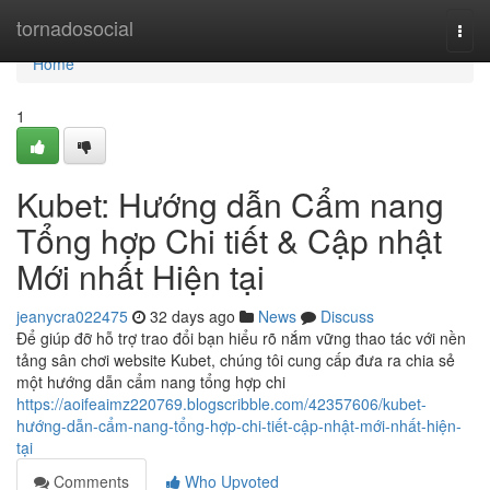
Home
tornadosocial
Togg
navi
Home
1
Kubet: Hướng dẫn Cẩm nang
Tổng hợp Chi tiết & Cập nhật
Mới nhất Hiện tại
jeanycra022475
32 days ago
News
Discuss
Để giúp đỡ hỗ trợ trao đổi bạn hiểu rõ nắm vững thao tác với nền
tảng sân chơi website Kubet, chúng tôi cung cấp đưa ra chia sẻ
một hướng dẫn cẩm nang tổng hợp chi
https://aoifeaimz220769.blogscribble.com/42357606/kubet-
hướng-dẫn-cẩm-nang-tổng-hợp-chi-tiết-cập-nhật-mới-nhất-hiện-
tại
Comments
Who Upvoted