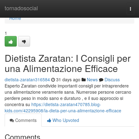
Home
tornadosocial
Togg
navi
Home
1
Dietista Zaratan: I Consigli per
una Alimentazione Efficace
dietista-zaratan316584
31 days ago
News
Discuss
Esperto Zaratan condivide importanti consigli per intraprendere
una alimentazione veramente sana. Numerose persone cercano
perdere peso in modo sano e duraturo , e il suo approccio si
concentra su
https://dietista-zaratan470785.blog-
kids.com/42295908/la-dieta-per-una-alimentazione-efficace
Comments
Who Upvoted
Comments