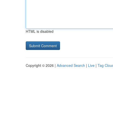
HTML is disabled
Copyright © 2026 |
Advanced Search
|
Live
|
Tag Clou