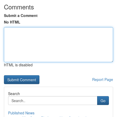
Comments
Submit a Comment
No HTML
HTML is disabled
Report Page
Search
Go
Published News