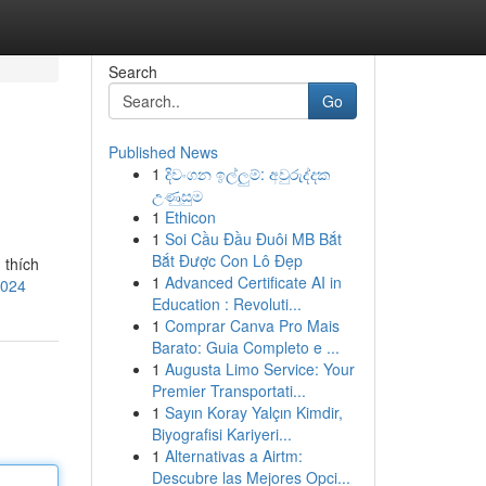
Search
Go
Published News
1
දිවංගන ඉල්ලුම්: අවුරුද්දක
උණුසුම
1
Ethicon
1
Soi Cầu Đầu Đuôi MB Bắt
Bắt Được Con Lô Đẹp
 thích
1
Advanced Certificate AI in
2024
Education : Revoluti...
1
Comprar Canva Pro Mais
Barato: Guia Completo e ...
1
Augusta Limo Service: Your
Premier Transportati...
1
Sayın Koray Yalçın Kimdir,
Biyografisi Kariyeri...
1
Alternativas a Airtm:
Descubre las Mejores Opci...