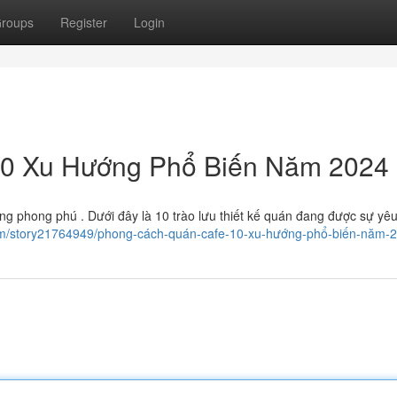
roups
Register
Login
0 Xu Hướng Phổ Biến Năm 2024
 phong phú . Dưới đây là 10 trào lưu thiết kế quán đang được sự yêu
m/story21764949/phong-cách-quán-cafe-10-xu-hướng-phổ-biến-năm-