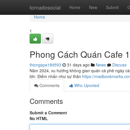
Home
tornadosocial
Home
New
Submit
G
Home
1
Phong Cách Quán Cafe 1
thicngspa189593
31 days ago
News
Discuss
Năm 2024, xu hướng không gian quán cà phê ngày càng
lớn. Điểm nhấn như sự thân
https://madbookmarks.co
Comments
Who Upvoted
Comments
Submit a Comment
No HTML