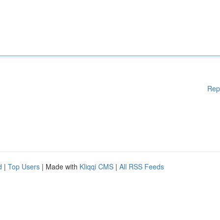
Rep
d
|
Top Users
| Made with
Kliqqi CMS
|
All RSS Feeds