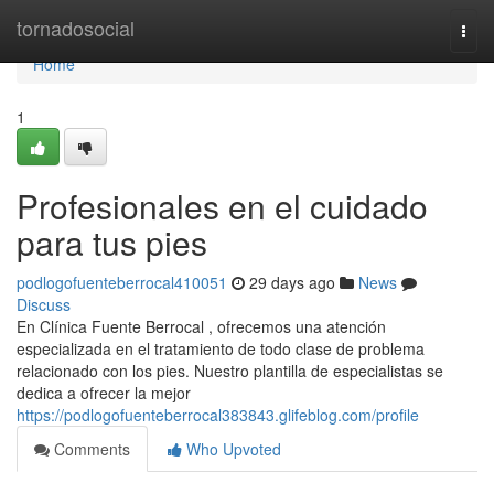
Home
tornadosocial
Togg
navi
Home
1
Profesionales en el cuidado
para tus pies
podlogofuenteberrocal410051
29 days ago
News
Discuss
En Clínica Fuente Berrocal , ofrecemos una atención
especializada en el tratamiento de todo clase de problema
relacionado con los pies. Nuestro plantilla de especialistas se
dedica a ofrecer la mejor
https://podlogofuenteberrocal383843.glifeblog.com/profile
Comments
Who Upvoted