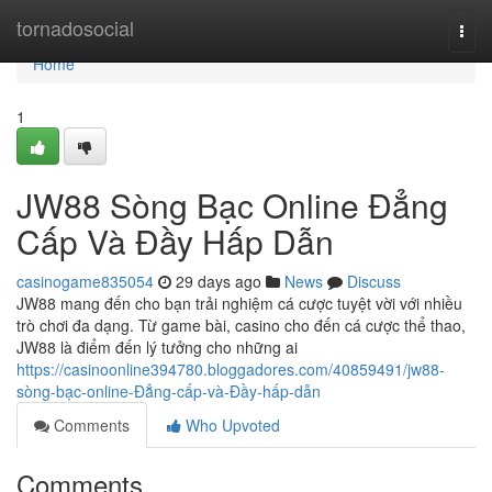
Home
tornadosocial
Togg
navi
Home
1
JW88 Sòng Bạc Online Đẳng
Cấp Và Đầy Hấp Dẫn
casinogame835054
29 days ago
News
Discuss
JW88 mang đến cho bạn trải nghiệm cá cược tuyệt vời với nhiều
trò chơi đa dạng. Từ game bài, casino cho đến cá cược thể thao,
JW88 là điểm đến lý tưởng cho những ai
https://casinoonline394780.bloggadores.com/40859491/jw88-
sòng-bạc-online-Đẳng-cấp-và-Đầy-hấp-dẫn
Comments
Who Upvoted
Comments