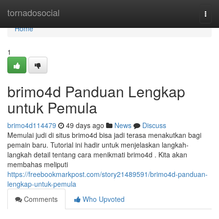
Home
tornadosocial
Togg
navi
Home
1
brimo4d Panduan Lengkap
untuk Pemula
brimo4d114479
49 days ago
News
Discuss
Memulai judi di situs brimo4d bisa jadi terasa menakutkan bagi
pemain baru. Tutorial ini hadir untuk menjelaskan langkah-
langkah detail tentang cara menikmati brimo4d . Kita akan
membahas meliputi
https://freebookmarkpost.com/story21489591/brimo4d-panduan-
lengkap-untuk-pemula
Comments
Who Upvoted