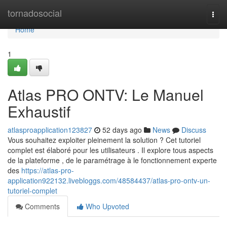
Home
tornadosocial
Togg
navi
Home
1
Atlas PRO ONTV: Le Manuel
Exhaustif
atlasproapplication123827
52 days ago
News
Discuss
Vous souhaitez exploiter pleinement la solution ? Cet tutoriel
complet est élaboré pour les utilisateurs . Il explore tous aspects
de la plateforme , de le paramétrage à le fonctionnement experte
des
https://atlas-pro-
application922132.livebloggs.com/48584437/atlas-pro-ontv-un-
tutoriel-complet
Comments
Who Upvoted