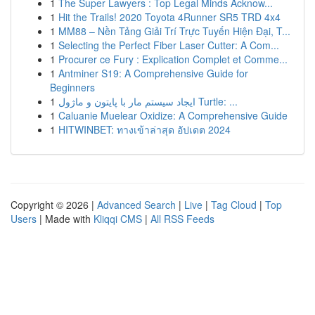
1
The Super Lawyers : Top Legal Minds Acknow...
1
Hit the Trails! 2020 Toyota 4Runner SR5 TRD 4x4
1
MM88 – Nền Tảng Giải Trí Trực Tuyến Hiện Đại, T...
1
Selecting the Perfect Fiber Laser Cutter: A Com...
1
Procurer ce Fury : Explication Complet et Comme...
1
Antminer S19: A Comprehensive Guide for
Beginners
1
ایجاد سیستم مار با پایتون و ماژول Turtle: ...
1
Caluanie Muelear Oxidize: A Comprehensive Guide
1
HITWINBET: ทางเข้าล่าสุด อัปเดต 2024
Copyright © 2026 |
Advanced Search
|
Live
|
Tag Cloud
|
Top
Users
| Made with
Kliqqi CMS
|
All RSS Feeds