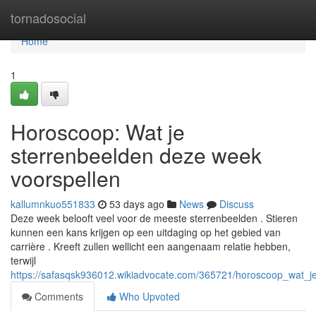
Home
tornadosocial
Home
1
Horoscoop: Wat je
sterrenbeelden deze week
voorspellen
kallumnkuo551833
53 days ago
News
Discuss
Deze week belooft veel voor de meeste sterrenbeelden . Stieren
kunnen een kans krijgen op een uitdaging op het gebied van
carrière . Kreeft zullen wellicht een aangenaam relatie hebben,
terwijl
https://safasqsk936012.wikiadvocate.com/365721/horoscoop_wat_
Comments
Who Upvoted