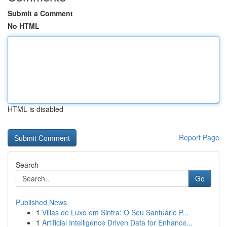
Submit a Comment
No HTML
HTML is disabled
Report Page
Search
Go
Published News
1
Villas de Luxo em Sintra: O Seu Santuário P...
1
Artificial Intelligence Driven Data for Enhance...