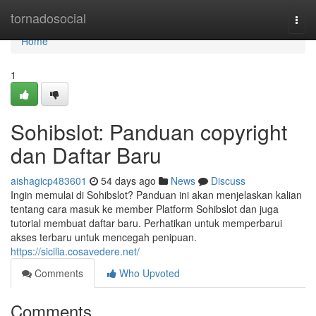
Home
tornadosocial
Togg
navi
Home
1
Sohibslot: Panduan copyright
dan Daftar Baru
aishagicp483601
54 days ago
News
Discuss
Ingin memulai di Sohibslot? Panduan ini akan menjelaskan kalian
tentang cara masuk ke member Platform Sohibslot dan juga
tutorial membuat daftar baru. Perhatikan untuk memperbarui
akses terbaru untuk mencegah penipuan.
https://sicilia.cosavedere.net/
Comments
Who Upvoted
Comments