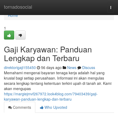
Home
tornadosocial
Togg
navi
Home
1
Gaji Karyawan: Panduan
Lengkap dan Terbaru
direktorigaji155450
56 days ago
News
Discuss
Memahami mengenai bayaran tenaga kerja adalah hal yang
krusial bagi setiap perusahaan. Informasi ini akan mengulas
secara lengkap tentang ketentuan terkini upah di tanah air. Kami
akan mengupas
https://margiejmvf267972.look4blog.com/79403439/gaji-
karyawan-panduan-lengkap-dan-terbaru
Comments
Who Upvoted