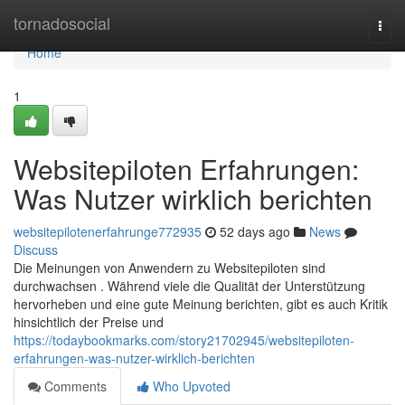
Home
tornadosocial
Togg
navi
Home
1
Websitepiloten Erfahrungen:
Was Nutzer wirklich berichten
websitepilotenerfahrunge772935
52 days ago
News
Discuss
Die Meinungen von Anwendern zu Websitepiloten sind
durchwachsen . Während viele die Qualität der Unterstützung
hervorheben und eine gute Meinung berichten, gibt es auch Kritik
hinsichtlich der Preise und
https://todaybookmarks.com/story21702945/websitepiloten-
erfahrungen-was-nutzer-wirklich-berichten
Comments
Who Upvoted