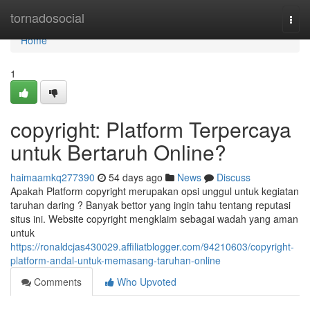
Home
tornadosocial
Togg
navi
Home
1
copyright: Platform Terpercaya
untuk Bertaruh Online?
haimaamkq277390
54 days ago
News
Discuss
Apakah Platform copyright merupakan opsi unggul untuk kegiatan
taruhan daring ? Banyak bettor yang ingin tahu tentang reputasi
situs ini. Website copyright mengklaim sebagai wadah yang aman
untuk
https://ronaldcjas430029.affiliatblogger.com/94210603/copyright-
platform-andal-untuk-memasang-taruhan-online
Comments
Who Upvoted