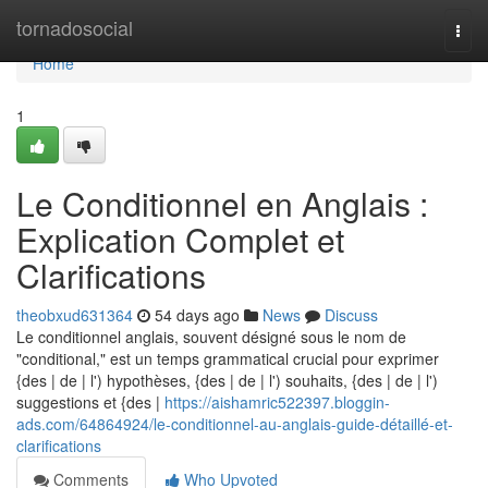
Home
tornadosocial
Togg
navi
Home
1
Le Conditionnel en Anglais :
Explication Complet et
Clarifications
theobxud631364
54 days ago
News
Discuss
Le conditionnel anglais, souvent désigné sous le nom de
"conditional," est un temps grammatical crucial pour exprimer
{des | de | l') hypothèses, {des | de | l') souhaits, {des | de | l')
suggestions et {des |
https://aishamric522397.bloggin-
ads.com/64864924/le-conditionnel-au-anglais-guide-détaillé-et-
clarifications
Comments
Who Upvoted