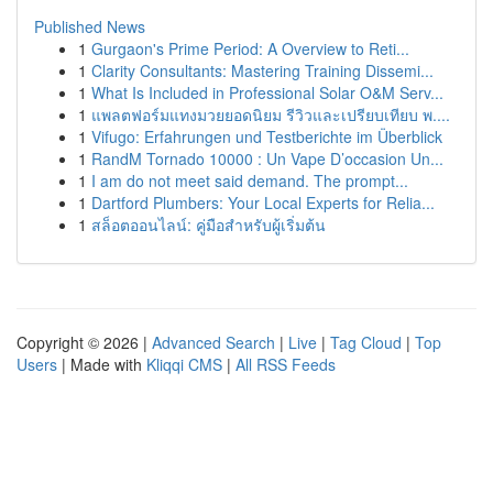
Published News
1
Gurgaon's Prime Period: A Overview to Reti...
1
Clarity Consultants: Mastering Training Dissemi...
1
What Is Included in Professional Solar O&M Serv...
1
แพลตฟอร์มแทงมวยยอดนิยม รีวิวและเปรียบเทียบ พ....
1
Vifugo: Erfahrungen und Testberichte im Überblick
1
RandM Tornado 10000 : Un Vape D’occasion Un...
1
I am do not meet said demand. The prompt...
1
Dartford Plumbers: Your Local Experts for Relia...
1
สล็อตออนไลน์: คู่มือสำหรับผู้เริ่มต้น
Copyright © 2026 |
Advanced Search
|
Live
|
Tag Cloud
|
Top
Users
| Made with
Kliqqi CMS
|
All RSS Feeds