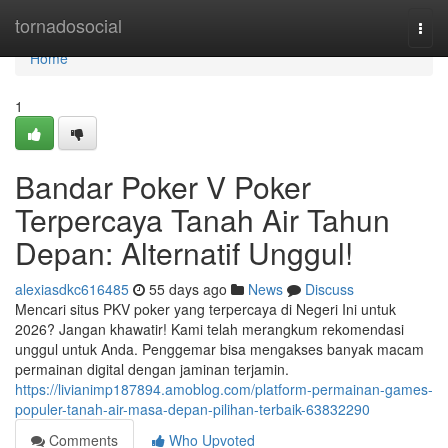
Home
tornadosocial
Togg
navi
Home
1
Bandar Poker V Poker
Terpercaya Tanah Air Tahun
Depan: Alternatif Unggul!
alexiasdkc616485
55 days ago
News
Discuss
Mencari situs PKV poker yang terpercaya di Negeri Ini untuk
2026? Jangan khawatir! Kami telah merangkum rekomendasi
unggul untuk Anda. Penggemar bisa mengakses banyak macam
permainan digital dengan jaminan terjamin.
https://livianimp187894.amoblog.com/platform-permainan-games-
populer-tanah-air-masa-depan-pilihan-terbaik-63832290
Comments
Who Upvoted