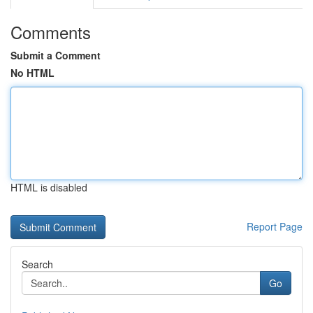
Comments
Submit a Comment
No HTML
HTML is disabled
Report Page
Search
Go