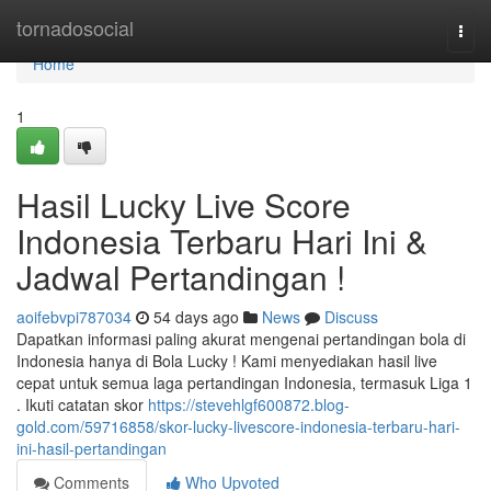
Home
tornadosocial
Togg
navi
Home
1
Hasil Lucky Live Score
Indonesia Terbaru Hari Ini &
Jadwal Pertandingan !
aoifebvpi787034
54 days ago
News
Discuss
Dapatkan informasi paling akurat mengenai pertandingan bola di
Indonesia hanya di Bola Lucky ! Kami menyediakan hasil live
cepat untuk semua laga pertandingan Indonesia, termasuk Liga 1
. Ikuti catatan skor
https://stevehlgf600872.blog-
gold.com/59716858/skor-lucky-livescore-indonesia-terbaru-hari-
ini-hasil-pertandingan
Comments
Who Upvoted