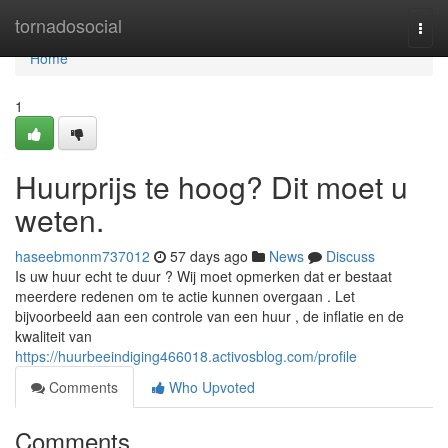
Home
tornadosocial
Togg
navi
Home
1
Huurprijs te hoog? Dit moet u
weten.
haseebmonm737012
57 days ago
News
Discuss
Is uw huur echt te duur ? Wij moet opmerken dat er bestaat
meerdere redenen om te actie kunnen overgaan . Let
bijvoorbeeld aan een controle van een huur , de inflatie en de
kwaliteit van
https://huurbeeindiging466018.activosblog.com/profile
Comments
Who Upvoted
Comments