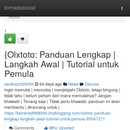
Home
tornadosocial
Togg
navi
Home
1
{Olxtoto: Panduan Lengkap |
Langkah Awal | Tutorial untuk
Pemula
saultnpz029256
54 days ago
News
Discuss
Ingin memulai | mencoba | menjelajahi Olxtoto, tetapi bingung |
tidak tahu | belum paham dari mana memulainya? Jangan
khawatir | Tenang saja | Tidak perlu khawatir, panduan ini akan
membantu | dirancang untuk |
https://keirantsjf998590.tinyblogging.com/olxtoto-panduan-
lengkap-langkah-awal-tutorial-untuk-pemula-85047271
Comments
Who Upvoted