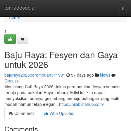
Home
tornadosocial
Togg
navi
Home
1
Baju Raya: Fesyen dan Gaya
untuk 2026
bajuraya2025perempuan541991
57 days ago
News
Discuss
Menjelang Cuti Raya 2026, fokus para peminat fesyen semakin
tertuju pada pakaian Raya terbaru. Edisi ini, kita dapat
menyaksikan adanya gelombang menuju potongan yang lebih
mudah namun tetap elegan .
https://hijabistahub.com/
Comments
Who Upvoted
Comments