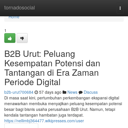
Home
tornadosocial
Togg
navi
Home
1
B2B Urut: Peluang
Kesempatan Potensi dan
Tantangan di Era Zaman
Periode Digital
b2b-urut700684
57 days ago
News
Discuss
Di masa saat kini, pertumbuhan perkembangan ekspansi digital
menawarkan membuka menyajikan peluang kesempatan potensi
besar bagi bisnis usaha perusahaan B2B Urut. Namun, tetapi
kendala tantangan hambatan juga terdapat.
https://nellimbj364477.wikipresses.com/user