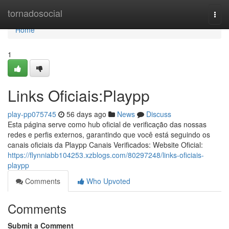
Home
tornadosocial
Togg
navi
Home
1
Links Oficiais:Playpp
play-pp075745
56 days ago
News
Discuss
Esta página serve como hub oficial de verificação das nossas
redes e perfis externos, garantindo que você está seguindo os
canais oficiais da Playpp Canais Verificados: Website Oficial:
https://flynniabb104253.xzblogs.com/80297248/links-oficiais-
playpp
Comments
Who Upvoted
Comments
Submit a Comment