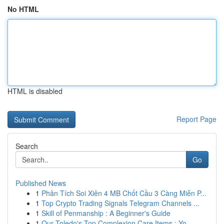
No HTML
HTML is disabled
Report Page
Search
Go
Published News
1
Phân Tích Soi Xiên 4 MB Chốt Cầu 3 Càng Miễn P...
1
Top Crypto Trading Signals Telegram Channels ...
1
Skill of Penmanship : A Beginner's Guide
1
Our Toledo's Top Complexion Care Items : Yo...