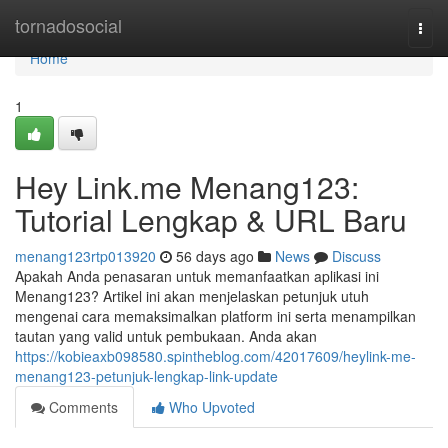
Home
tornadosocial
Togg
navi
Home
1
Hey Link.me Menang123:
Tutorial Lengkap & URL Baru
menang123rtp013920
56 days ago
News
Discuss
Apakah Anda penasaran untuk memanfaatkan aplikasi ini
Menang123? Artikel ini akan menjelaskan petunjuk utuh
mengenai cara memaksimalkan platform ini serta menampilkan
tautan yang valid untuk pembukaan. Anda akan
https://kobieaxb098580.spintheblog.com/42017609/heylink-me-
menang123-petunjuk-lengkap-link-update
Comments
Who Upvoted