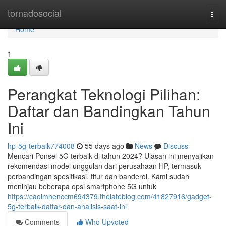
Home
tornadosocial
Togg
navi
Home
1
Perangkat Teknologi Pilihan:
Daftar dan Bandingkan Tahun
Ini
hp-5g-terbaik774008
55 days ago
News
Discuss
Mencari Ponsel 5G terbaik di tahun 2024? Ulasan ini menyajikan
rekomendasi model unggulan dari perusahaan HP, termasuk
perbandingan spesifikasi, fitur dan banderol. Kami sudah
meninjau beberapa opsi smartphone 5G untuk
https://caoimhenccm694379.thelateblog.com/41827916/gadget-
5g-terbaik-daftar-dan-analisis-saat-ini
Comments
Who Upvoted