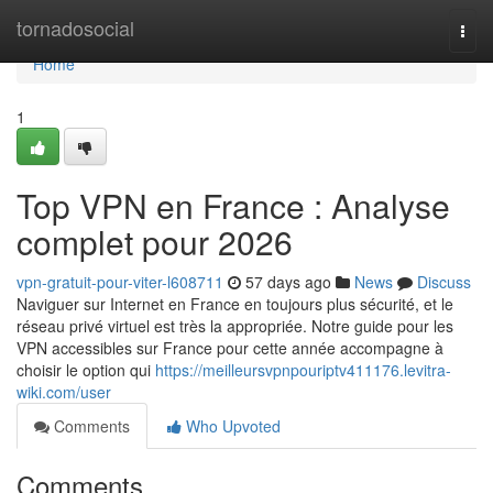
Home
tornadosocial
Togg
navi
Home
1
Top VPN en France : Analyse
complet pour 2026
vpn-gratuit-pour-viter-l608711
57 days ago
News
Discuss
Naviguer sur Internet en France en toujours plus sécurité, et le
réseau privé virtuel est très la appropriée. Notre guide pour les
VPN accessibles sur France pour cette année accompagne à
choisir le option qui
https://meilleursvpnpouriptv411176.levitra-
wiki.com/user
Comments
Who Upvoted
Comments