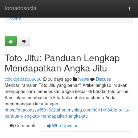
Home
tornadosocial
Togg
navi
Home
1
Toto Jitu: Panduan Lengkap
Mendapatkan Angka Jitu
colokbebas586656
58 days ago
News
Discuss
Mencari ramalan Toto Jitu yang benar? Artikel lengkap ini akan
mengupas cara menemukan angka keluar di bandar toto online .
Kami akan membahas trik terbaik untuk membantu Anda
memenangkan keuntungan
https://deaconzywf501962.shoutmyblog.com/40414984/toto-jitu-
panduan-lengkap-mendapatkan-angka-jitu
Comments
Who Upvoted