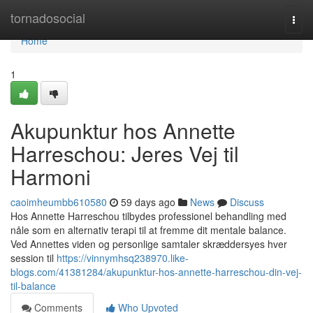
Home
tornadosocial
Togg
navi
Home
1
Akupunktur hos Annette
Harreschou: Jeres Vej til
Harmoni
caoimheumbb610580
59 days ago
News
Discuss
Hos Annette Harreschou tilbydes professionel behandling med
nåle som en alternativ terapi til at fremme dit mentale balance.
Ved Annettes viden og personlige samtaler skræddersyes hver
session til
https://vinnymhsq238970.like-
blogs.com/41381284/akupunktur-hos-annette-harreschou-din-vej-
til-balance
Comments
Who Upvoted