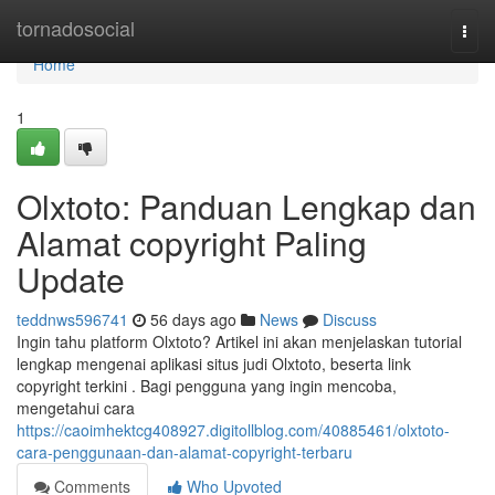
Home
tornadosocial
Togg
navi
Home
1
Olxtoto: Panduan Lengkap dan
Alamat copyright Paling
Update
teddnws596741
56 days ago
News
Discuss
Ingin tahu platform Olxtoto? Artikel ini akan menjelaskan tutorial
lengkap mengenai aplikasi situs judi Olxtoto, beserta link
copyright terkini . Bagi pengguna yang ingin mencoba,
mengetahui cara
https://caoimhektcg408927.digitollblog.com/40885461/olxtoto-
cara-penggunaan-dan-alamat-copyright-terbaru
Comments
Who Upvoted