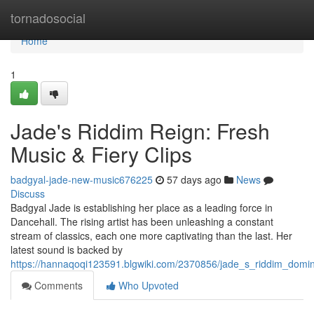
Home
tornadosocial
Home
1
Jade's Riddim Reign: Fresh
Music & Fiery Clips
badgyal-jade-new-music676225
57 days ago
News
Discuss
Badgyal Jade is establishing her place as a leading force in
Dancehall. The rising artist has been unleashing a constant
stream of classics, each one more captivating than the last. Her
latest sound is backed by
https://hannaqoqi123591.blgwiki.com/2370856/jade_s_riddim_domin
Comments
Who Upvoted