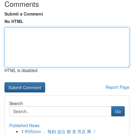
Comments
Submit a Comment
No HTML
HTML is disabled
Report Page
Search
Go
Published News
1
时尚icon ， 辣妈 这位 都 美 而且 飒 ！