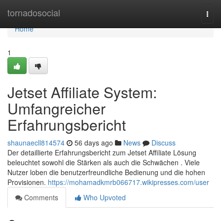
Home
tornadosocial
Togg
navi
Home
1
Jetset Affiliate System:
Umfangreicher
Erfahrungsbericht
shaunaecll814574
56 days ago
News
Discuss
Der detaillierte Erfahrungsbericht zum Jetset Affiliate Lösung
beleuchtet sowohl die Stärken als auch die Schwächen . Viele
Nutzer loben die benutzerfreundliche Bedienung und die hohen
Provisionen.
https://mohamadkmrb066717.wikipresses.com/user
Comments
Who Upvoted