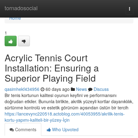
Home
tornadosocial
Togg
navi
Home
1
Acrylic Tennis Court
Installation: Ensuring a
Superior Playing Field
qasimhekf434956
60 days ago
News
Discuss
Bir tenis kortunun kalitesi oyunun keyfini ve performansını
doğrudan etkiler. Bununla birlikte, akrilik yüzeyli kortlar dayanıklılık,
sürtünme kontrolü ve estetik görünüm açısından üstün bir tercih
https://lancevync220518.actoblog.com/40053955/akrilik-tenis-
kortu-yapımı-kaliteli-bir-yüzey-İçin
Comments
Who Upvoted