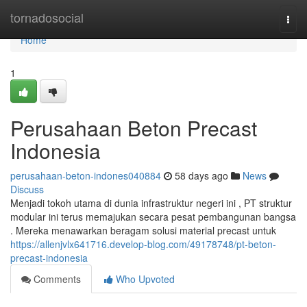
Home
tornadosocial
Togg
navi
Home
1
Perusahaan Beton Precast
Indonesia
perusahaan-beton-indones040884
58 days ago
News
Discuss
Menjadi tokoh utama di dunia infrastruktur negeri ini , PT struktur
modular ini terus memajukan secara pesat pembangunan bangsa
. Mereka menawarkan beragam solusi material precast untuk
https://allenjvlx641716.develop-blog.com/49178748/pt-beton-
precast-indonesia
Comments
Who Upvoted