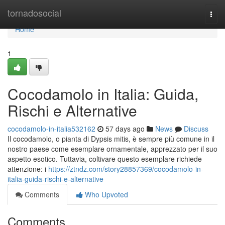
Home
tornadosocial
Togg
navi
Home
1
Cocodamolo in Italia: Guida,
Rischi e Alternative
cocodamolo-in-italia532162
57 days ago
News
Discuss
Il cocodamolo, o pianta di Dypsis mitis, è sempre più comune in il
nostro paese come esemplare ornamentale, apprezzato per il suo
aspetto esotico. Tuttavia, coltivare questo esemplare richiede
attenzione: i
https://ztndz.com/story28857369/cocodamolo-in-
italia-guida-rischi-e-alternative
Comments
Who Upvoted
Comments