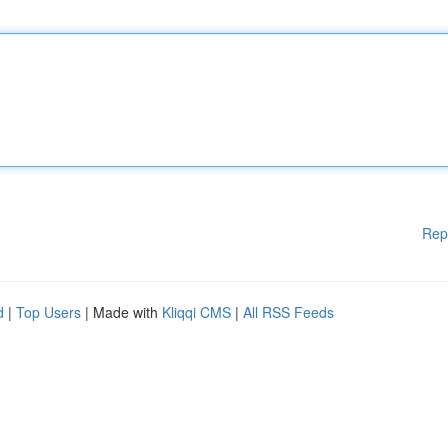
Rep
d
|
Top Users
| Made with
Kliqqi CMS
|
All RSS Feeds