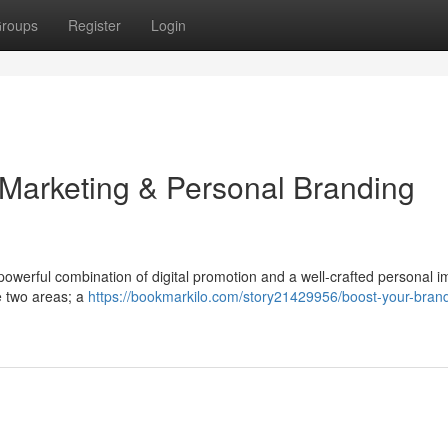
roups
Register
Login
 Marketing & Personal Branding
powerful combination of digital promotion and a well-crafted personal i
e two areas; a
https://bookmarkilo.com/story21429956/boost-your-brand-