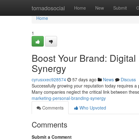
Home
tornadosocial
Home
New
Submit
G
Home
1
Boost Your Brand: Digital
Synergy
cyrusxxec928574
57 days ago
News
Discuss
Successfully growing your reputation today requires a 
Many companies neglect the critical link between thes
marketing-personal-branding-synergy
Comments
Who Upvoted
Comments
Submit a Comment