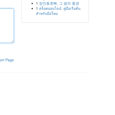
1
장안동호빠, 그 밤의 풍경
1
สล็อตออนไลน์: คู่มือเริ่มต้น
สำหรับมือใหม่
ort Page