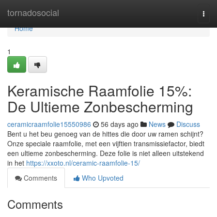
Home
tornadosocial
Togg
navi
Home
1
Keramische Raamfolie 15%:
De Ultieme Zonbescherming
ceramicraamfolie15550986
56 days ago
News
Discuss
Bent u het beu genoeg van de hittes die door uw ramen schijnt?
Onze speciale raamfolie, met een vijftien transmissiefactor, biedt
een ultieme zonbescherming. Deze folie is niet alleen uitstekend
in het
https://xxoto.nl/ceramic-raamfolie-15/
Comments
Who Upvoted
Comments