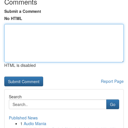
Comments
Submit a Comment
No HTML
HTML is disabled
Report Page
Search
Go
Published News
1
Audio Mania