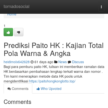
Home
tornadosocial
Togg
navi
Home
1
Prediksi Paito HK : Kajian Total
Pola Warna & Angka
heidimolx642628
61 days ago
News
Discuss
Bagi para pemburu paito HK, tulisan ini memberikan ramalan data
HK berdasarkan pembahasan lengkap terkait warna dan nomor .
Tim kami menerapkan metode data HK pools untuk
mengidentifikasi
https://paitohongkonglotto.top/
Comments
Who Upvoted
Comments