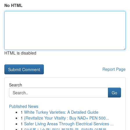
No HTML
HTML is disabled
Report Page
Search
Go
Published News
1
White Turkey Varieties: A Detailed Guide
1
{Revitalize Your Vitality : Buy NAD+ PEN 500...
1
Safer Living Areas Through Electrical Services ...
1
아네론 니스캡: 멀미 불편함 끝, 안락한 여행을 ...