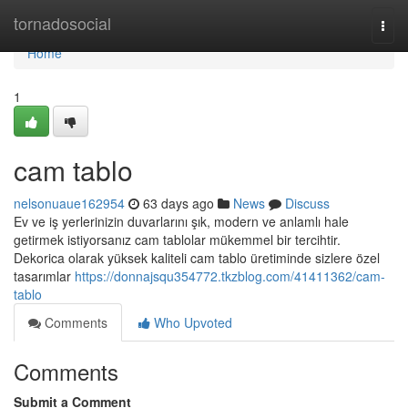
Home
tornadosocial
Togg
navi
Home
1
cam tablo
nelsonuaue162954
63 days ago
News
Discuss
Ev ve iş yerlerinizin duvarlarını şık, modern ve anlamlı hale
getirmek istiyorsanız cam tablolar mükemmel bir tercihtir.
Dekorica olarak yüksek kaliteli cam tablo üretiminde sizlere özel
tasarımlar
https://donnajsqu354772.tkzblog.com/41411362/cam-
tablo
Comments
Who Upvoted
Comments
Submit a Comment