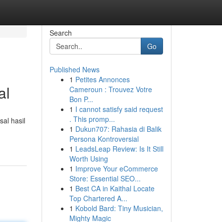
Search
Go
Published News
1
Petites Annonces
al
Cameroun : Trouvez Votre
Bon P...
1
I cannot satisfy said request
. This promp...
al hasil
1
Dukun707: Rahasia di Balik
Persona Kontroversial
1
LeadsLeap Review: Is It Still
Worth Using
1
Improve Your eCommerce
Store: Essential SEO...
1
Best CA in Kaithal Locate
Top Chartered A...
1
Kobold Bard: Tiny Musician,
Mighty Magic