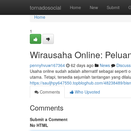
Home
tornadosocial
Home
New
Submit
G
Home
1
Wirausaha Online: Peluan
pennyhvuw167364
62 days ago
News
Discuss
Usaha online sudah adalah alternatif sebagai sepert
utama. Tetapi, tersedia sejumlah tantangan yang dilalu
https://sauljhpy647550.topbloghub.com/48238489/bisn
Comments
Who Upvoted
Comments
Submit a Comment
No HTML