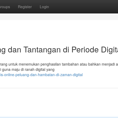
roups
Register
Login
g dan Tantangan di Periode Digit
i orang untuk menemukan penghasilan tambahan atau bahkan menjadi as
i guna maju di ranah digital yang
is-online-peluang-dan-hambatan-di-zaman-digital