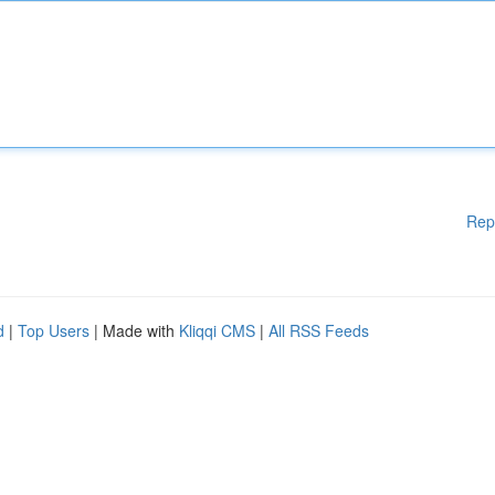
Rep
d
|
Top Users
| Made with
Kliqqi CMS
|
All RSS Feeds