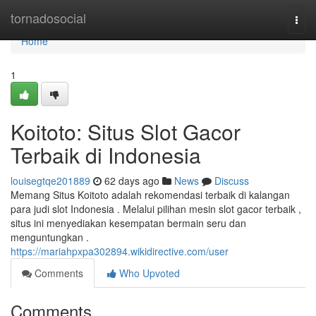
Home
tornadosocial
Togg
navi
Home
1
Koitoto: Situs Slot Gacor
Terbaik di Indonesia
louisegtqe201889
62 days ago
News
Discuss
Memang Situs Koitoto adalah rekomendasi terbaik di kalangan
para judi slot Indonesia . Melalui pilihan mesin slot gacor terbaik ,
situs ini menyediakan kesempatan bermain seru dan
menguntungkan .
https://mariahpxpa302894.wikidirective.com/user
Comments
Who Upvoted
Comments