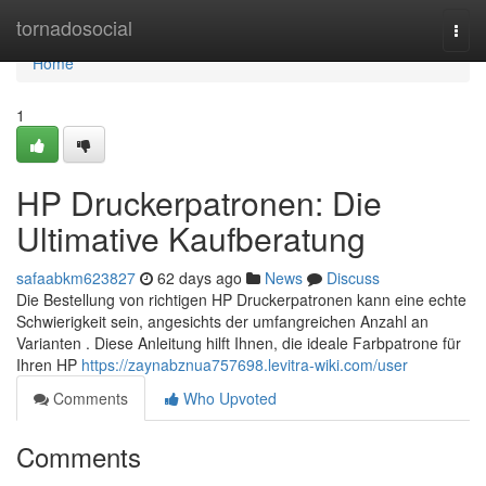
Home
tornadosocial
Togg
navi
Home
1
HP Druckerpatronen: Die
Ultimative Kaufberatung
safaabkm623827
62 days ago
News
Discuss
Die Bestellung von richtigen HP Druckerpatronen kann eine echte
Schwierigkeit sein, angesichts der umfangreichen Anzahl an
Varianten . Diese Anleitung hilft Ihnen, die ideale Farbpatrone für
Ihren HP
https://zaynabznua757698.levitra-wiki.com/user
Comments
Who Upvoted
Comments