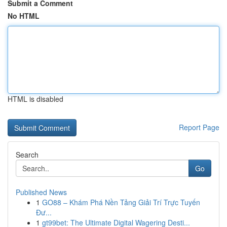
Submit a Comment
No HTML
HTML is disabled
Report Page
Search
Go
Published News
1
GO88 – Khám Phá Nền Tảng Giải Trí Trực Tuyến
Đư...
1
gt99bet: The Ultimate Digital Wagering Desti...