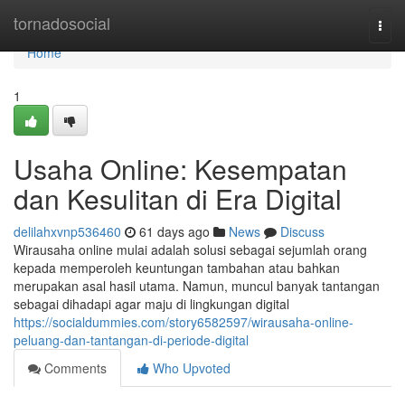
Home
tornadosocial
Togg
navi
Home
1
Usaha Online: Kesempatan
dan Kesulitan di Era Digital
delilahxvnp536460
61 days ago
News
Discuss
Wirausaha online mulai adalah solusi sebagai sejumlah orang
kepada memperoleh keuntungan tambahan atau bahkan
merupakan asal hasil utama. Namun, muncul banyak tantangan
sebagai dihadapi agar maju di lingkungan digital
https://socialdummies.com/story6582597/wirausaha-online-
peluang-dan-tantangan-di-periode-digital
Comments
Who Upvoted